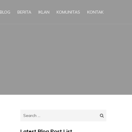
BLOG
BERITA
IKLAN
KOMUNITAS
KONTAK
Search
for:
Latest Blog Post List