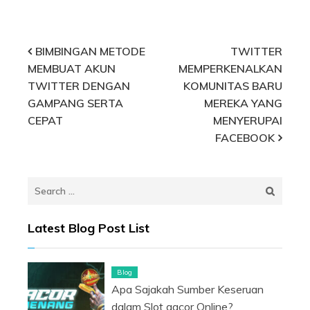
Post
BIMBINGAN METODE
TWITTER
MEMBUAT AKUN
MEMPERKENALKAN
navigation
TWITTER DENGAN
KOMUNITAS BARU
GAMPANG SERTA
MEREKA YANG
CEPAT
MENYERUPAI
FACEBOOK
Search
for:
Latest Blog Post List
Blog
Apa Sajakah Sumber Keseruan
dalam Slot gacor Online?