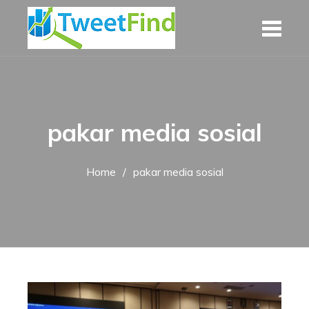
Skip
to
content
pakar media sosial
Home
pakar media sosial