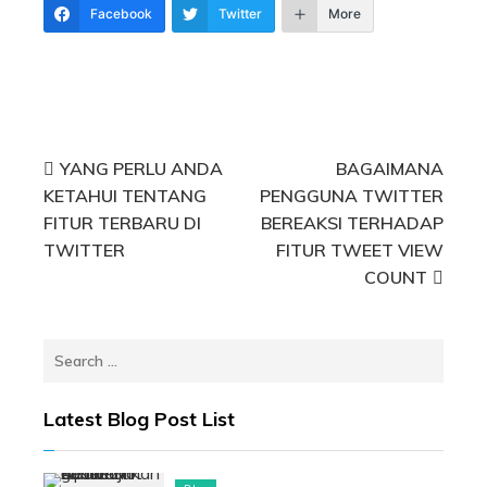
Facebook
Twitter
More
Post
YANG PERLU ANDA
BAGAIMANA
KETAHUI TENTANG
PENGGUNA TWITTER
navigation
FITUR TERBARU DI
BEREAKSI TERHADAP
TWITTER
FITUR TWEET VIEW
COUNT
Search
for:
Latest Blog Post List