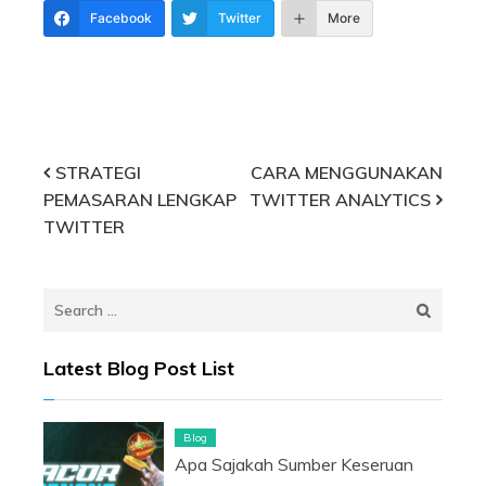
Facebook
Twitter
More
Post
STRATEGI
CARA MENGGUNAKAN
PEMASARAN LENGKAP
TWITTER ANALYTICS
navigation
TWITTER
Search
for:
Latest Blog Post List
Blog
Apa Sajakah Sumber Keseruan