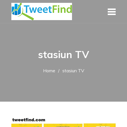
Skip
to
content
stasiun TV
Home
stasiun TV