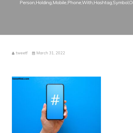
Person,Holding,Mobile,Phone,With,Hashtag,Symbol,O
tweetf
March 31, 2022