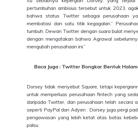
Itu sebabnya kepergian Dorsey, yang terjadi
pertumbuhan ambisius tersebut untuk 2023, ag
bahwa status Twitter sebagai perusahaan yan
membatasi dan satu titik kegagalan.” Perusahaa
tumbuh. Dewan Twitter dengan suara bulat menyetu
dengan mengatakan bahwa Agrawal sebelumnya 
mengubah perusahaan ini.”
Baca Juga :
Twitter Bongkar Bentuk Halama
Dorsey tidak menyebut Square, tetapi kepergian
untuk memperluas perusahaan fintech yang seda
daripada Twitter, dan perusahaan telah secara 
seperti PayPal dan Adyen . Dorsey juga pergi pada
pengawasan yang lebih ketat atas batas kebeba
palsu.