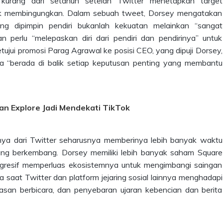
 kurang dari setahun setelah Twitter menetapkan target
ak membingungkan. Dalam sebuah tweet, Dorsey mengatakan
g dipimpin pendiri bukanlah kekuatan melainkan “sangat
n perlu “melepaskan diri dari pendiri dan pendirinya” untuk
jui promosi Parag Agrawal ke posisi CEO, yang dipuji Dorsey,
“berada di balik setiap keputusan penting yang membantu
n Explore Jadi Mendekati TikTok
nya dari Twitter seharusnya memberinya lebih banyak waktu
ng berkembang. Dorsey memiliki lebih banyak saham Square
agresif memperluas ekosistemnya untuk mengimbangi saingan
 saat Twitter dan platform jejaring sosial lainnya menghadapi
san berbicara, dan penyebaran ujaran kebencian dan berita