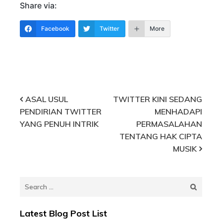
Share via:
Facebook
Twitter
More
Post
ASAL USUL
TWITTER KINI SEDANG
PENDIRIAN TWITTER
MENHADAPI
navigation
YANG PENUH INTRIK
PERMASALAHAN
TENTANG HAK CIPTA
MUSIK
Search
for:
Latest Blog Post List