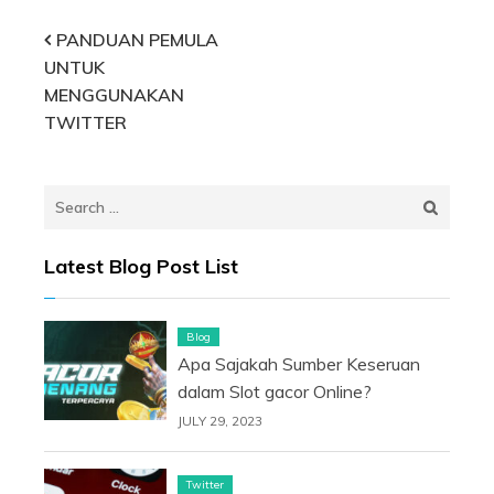
Post
PANDUAN PEMULA
UNTUK
navigation
MENGGUNAKAN
TWITTER
Search
for:
Latest Blog Post List
Blog
Apa Sajakah Sumber Keseruan
dalam Slot gacor Online?
JULY 29, 2023
Twitter