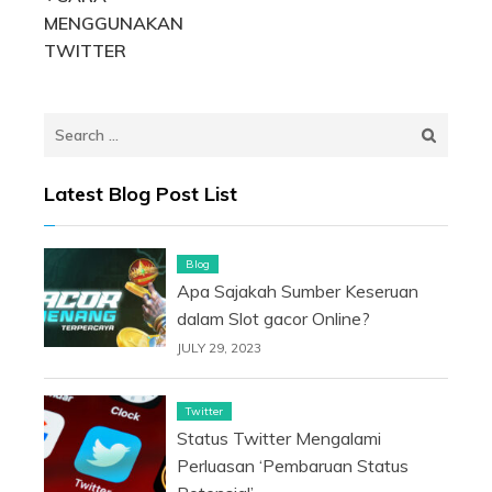
Post
MENGGUNAKAN
navigation
TWITTER
Search
for:
Latest Blog Post List
Blog
Apa Sajakah Sumber Keseruan
dalam Slot gacor Online?
JULY 29, 2023
Twitter
Status Twitter Mengalami
Perluasan ‘Pembaruan Status