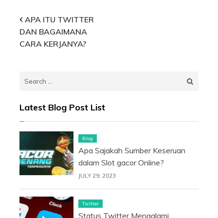
Post
APA ITU TWITTER
DAN BAGAIMANA
navigation
CARA KERJANYA?
Search
for:
Latest Blog Post List
Blog
Apa Sajakah Sumber Keseruan
dalam Slot gacor Online?
JULY 29, 2023
Twitter
Status Twitter Mengalami