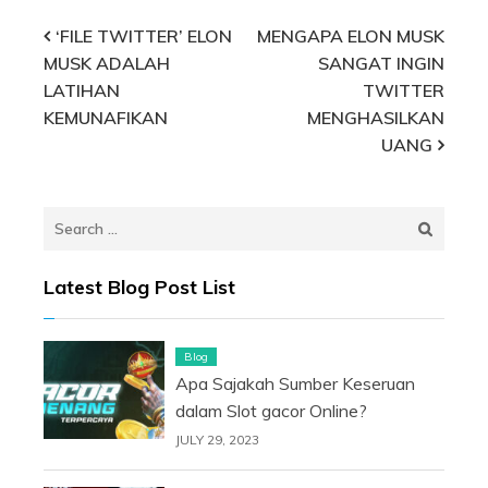
Post
‘FILE TWITTER’ ELON
MENGAPA ELON MUSK
MUSK ADALAH
SANGAT INGIN
navigation
LATIHAN
TWITTER
KEMUNAFIKAN
MENGHASILKAN
UANG
Search
for:
Latest Blog Post List
Blog
Apa Sajakah Sumber Keseruan
dalam Slot gacor Online?
JULY 29, 2023