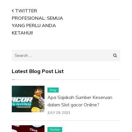
Post
TWITTER
PROFESIONAL: SEMUA
navigation
YANG PERLU ANDA
KETAHUI!
Search
for:
Latest Blog Post List
Blog
Apa Sajakah Sumber Keseruan
dalam Slot gacor Online?
JULY 29, 2023
Twitter